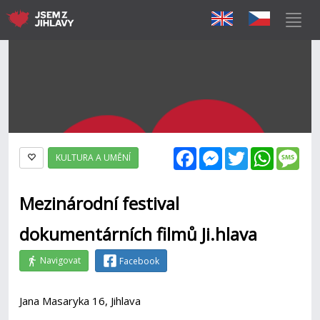
Facebook
Messenger
Twitter
WhatsAp
Mes
KULTURA A UMĚNÍ
Mezinárodní festival
dokumentárních filmů Ji.hlava
Navigovat
Facebook
Jana Masaryka 16, Jihlava