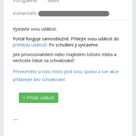
Fotogalerie
Video
Komentáře
Vystavte svou událost.
Portál funguje samooblužně. Přidejte svou událost do
přehledu událostí.
Po schválení ji vystavíme.
Jste provozovatelem nebo majitelem tohoto místa a
nechcete čekat na schvalování?
Převezměte si toto místo pod svou správu a své akce
přidávejte bez schvalování.
+ Přidat událost
---