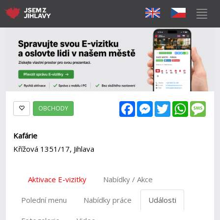
Facebook
Messenger
Twitter
WhatsAp
Mes
OBCHODY
Kafárie
Křížová 1351/17, Jihlava
Aktivace E-vizitky
Nabídky / Akce
Polední menu
Nabídky práce
Události