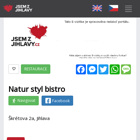
Facebook
Messenger
Twitter
WhatsAp
Mes
RESTAURACE
Natur styl bistro
Navigovat
Facebook
Škrétova 2a, Jihlava