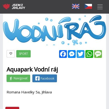
Facebook
Messenger
Twitter
WhatsAp
Mes
SPORT
Aquapark Vodní ráj
Navigovat
Facebook
Romana Havelky 5a, Jihlava