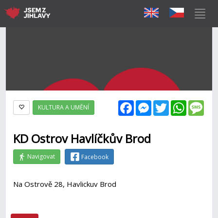
Facebook
Messenger
Twitter
WhatsAp
Mes
KULTURA A UMĚNÍ
KD Ostrov Havlíčkův Brod
Navigovat
Facebook
Na Ostrově 28, Havlickuv Brod