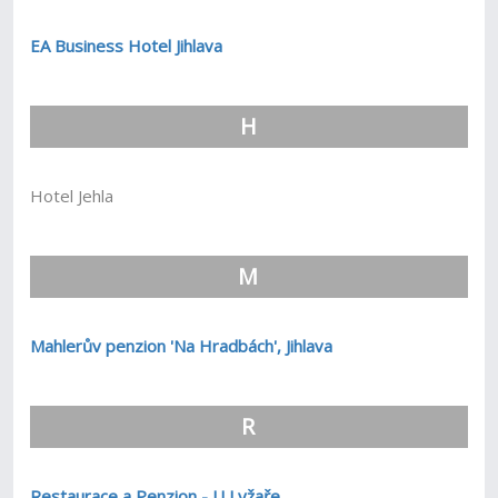
EA Business Hotel Jihlava
H
Hotel Jehla
M
Mahlerův penzion 'Na Hradbách', Jihlava
R
Restaurace a Penzion - U Lyžaře