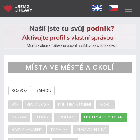
MÍSTA VE MĚSTĚ A OKOLÍ
ROZVOZ
S SEBOU
VŠE
RESTAURACE
KULTURA A UMĚNÍ
SPORT
ZÁBAVA
SLUŽBY
VZDĚLÁNÍ
HOTELY A UBYTOVÁNÍ
BARY A KAVÁRNY
PAMÁTKY
ZDRAVOTNICTVÍ