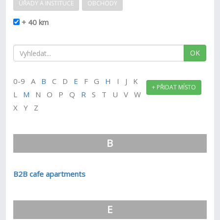
ÚŘADY A INSTITUCE
OBCHODY
+ 40 km
OK
0-9 A
B
C D
E
F G
H
I J K
+ PŘIDAT MÍSTO
L
M
N O P Q
R
S T U V W
X Y Z
B
B2B cafe apartments
E