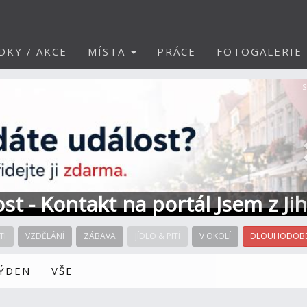
DKY / AKCE
MÍSTA
PRÁCE
FOTOGALERIE
S
ost - Kontakt na portál Jsem z Ji
TI
VZDĚLÁNÍ
ZÁBAVA
JÍDLO & PITÍ
V OKOLÍ
DLOUHODOBÉ
TÝDEN
VŠE