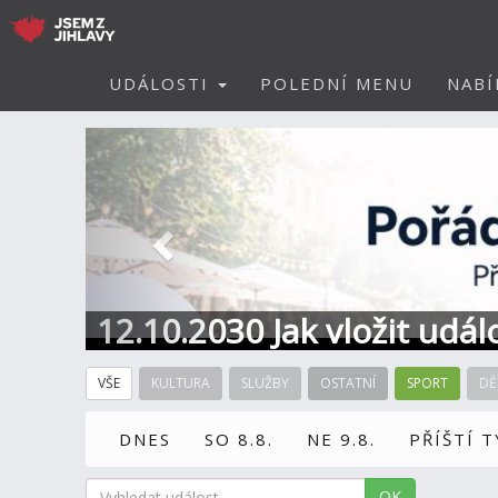
UDÁLOSTI
POLEDNÍ MENU
NABÍ
Předchozí
12.10.2030 Jak vložit udál
VŠE
KULTURA
SLUŽBY
OSTATNÍ
SPORT
DĚ
DNES
SO 8.8.
NE 9.8.
PŘÍŠTÍ 
OK