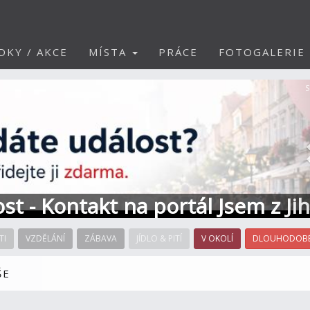
DKY / AKCE
MÍSTA
PRÁCE
FOTOGALERIE
S
ost - Kontakt na portál Jsem z Ji
TI
VZDĚLÁNÍ
ZÁBAVA
JÍDLO & PITÍ
V OKOLÍ
DLOUHODOBÉ
ŠE