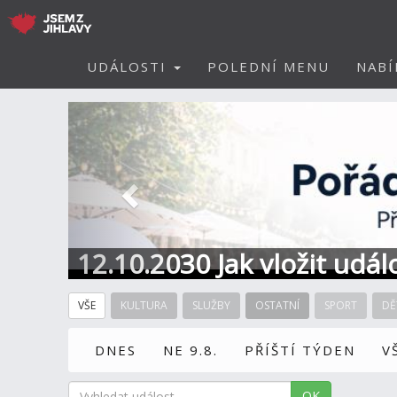
UDÁLOSTI
POLEDNÍ MENU
NABÍ
Předchozí
12.10.2030 Jak vložit udál
VŠE
KULTURA
SLUŽBY
OSTATNÍ
SPORT
DĚ
DNES
NE 9.8.
PŘÍŠTÍ TÝDEN
V
OK