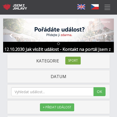
Předchozí
Další
Sponzorováno
12.10.2030 Jak vložit událost - Kontakt na portál Jsem z
Jihlavy
KATEGORIE
SPORT
DATUM
OK
+ PŘIDAT UDÁLOST