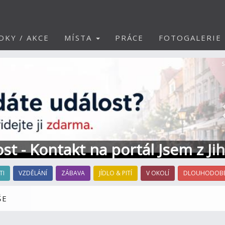
DKY / AKCE
MÍSTA
PRÁCE
FOTOGALERIE
S
ost - Kontakt na portál Jsem z Ji
TI
VZDĚLÁNÍ
ZÁBAVA
JÍDLO & PITÍ
V OKOLÍ
DLOUHODOBÉ
ŠE