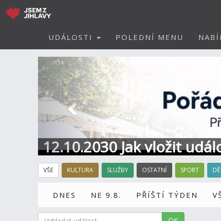
UDÁLOSTI
POLEDNÍ MENU
NABÍ
Předchozí
12.10.2030 Jak vložit udál
VŠE
KULTURA
SLUŽBY
OSTATNÍ
SPORT
DĚ
DNES
NE 9.8.
PŘÍŠTÍ TÝDEN
V
OK