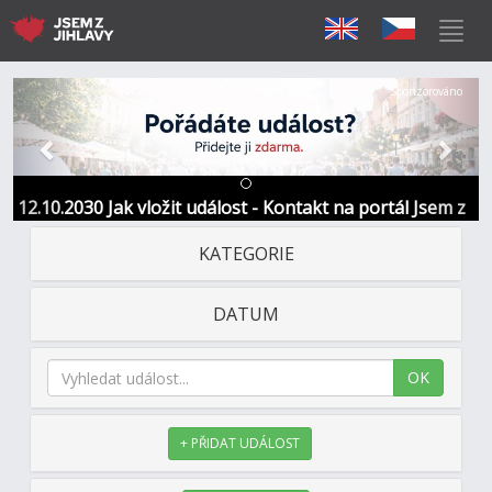
Předchozí
Další
Sponzorováno
12.10.2030 Jak vložit událost - Kontakt na portál Jsem z
Jihlavy
KATEGORIE
DATUM
OK
+ PŘIDAT UDÁLOST