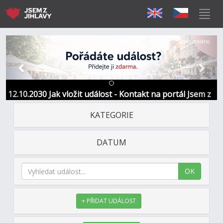
Předchozí
Další
Sponzorováno
12.10.2030 Jak vložit událost - Kontakt na portál Jsem z
Jihlavy
KATEGORIE
DATUM
OK
+ PŘIDAT UDÁLOST